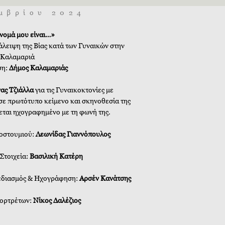
μβρίου 2024
νομά μου είναι…»
άλειψη της Βίας κατά των Γυναικών στην
Καλαμαριά
ση:
Δήμος Καλαμαριάς
νας Τζιάλλα
για τις Γυναικοκτονίες με
σε πρωτότυπο κείμενο και σκηνοθεσία της
εται ηχογραφημένο με τη φωνή της. ​
οστουμιού:
Λεωνίδας Γιαννόπουλος
Στοιχεία:
Βασιλική Κατέρη
εδιασμός & Ηχογράφηση:
Αρσέν Κανάτσης
ορτρέτων:
Νίκος Δαλέζιος