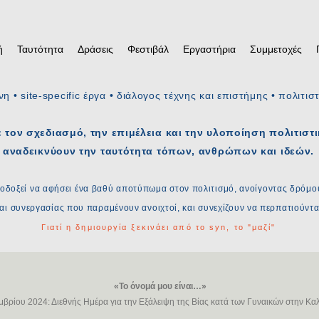
ή
Ταυτότητα
Δράσεις
Φεστιβάλ
Εργαστήρια
Συμμετοχές
νη • site-specific έργα • διάλογος τέχνης και επιστήμης • πολιτι
τον σχεδιασμό, την επιμέλεια και την υλοποίηση πολιτιστ
αναδεικνύουν την ταυτότητα τόπων, ανθρώπων και ιδεών.
δοξεί να αφήσει ένα βαθύ αποτύπωμα στον πολιτισμό, ανοίγοντας δρόμο
αι συνεργασίας που παραμένουν ανοιχτοί, και συνεχίζουν να περπατιούντα
Γιατί η δημιουργία ξεκινάει από το syn, το "μαζί"
«Το όνομά μου είναι…»
μβρίου 2024: Διεθνής Ημέρα για την Εξάλειψη της Βίας κατά των Γυναικών στην Κ