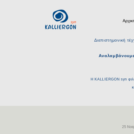
Αρχικ
Διεπιστημονική τέχ
Αναλαμβάνουμε 
Η KALLIERGON syn φιλο
κ
25 Νοε