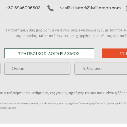
+30 6946096502
vasiliki.kateri@kalliergon.com
Η υποστήριξή σας μάς βοηθά να συνεχίζουμε να καλλιεργούμε τον πολιτ
δημιουργίας. Μέσα από δωρεές και χορηγίες, η κοινή μας προσπάθ
ΤΡΑΠΕΖΙΚΟΣ ΛΟΓΑΡΙΑΣΜΟΣ
ΣΤ
ι η καλλιέργεια του ανθρώπου, της γνώσης, της τέχνης και του τόπου είναι η βάση
ρ. Κωνσταντίνου Κωστέα, ο οποίος τον διατύπωσε για να περιγράψει όσους συμμερίζονται το όραμα της KAL
ιότητα μέλους.