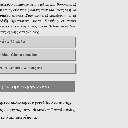
σφορές που κάνουν οι πιστοί σε μια θρησκευτική
 επιθυμούν να ευχαριστήσουν μια θεότητα ή να
ριμένο αίτημα. Στην ελληνική παράδοση, είναι
δοξη Χριστιανική πίστη. Συνήθως, οι πιστοί
πληρωθεί οι ευχές τους ή όταν θέλουν να δείξουν
ική εξέλιξη στη ζωή τους.
στίνα Τζιάλλα
nidas Giannopoulos
si's Albums & Singles
 για την περφόρμανς
ς ντοπιολαλιάς του γενέθλιου τόπου της
α την περφόρμανς ο Λεωνίδας Γιαννόπουλος,
ες από ασημοκούφετα.