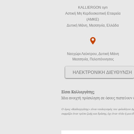
KALLIERGON syn
Αστική Μη Κερδοσκοπική Εταιρεία
(ΑΜΚΕ)
Δυτική Μάνη, Μεσσηνία, Ελλάδα
Νεοχώρι Λεύκτρου, Δυτική Μάνη
Μεσσηνία, Πελοπόννησος
Είσαι Καλλιεργάτης;
Μια ανοιχτή πρόσκληση σε όσους πιστεύουν ότ
Ο όρος «Καλλιεργάτης» είναι νεολογισμός του φιλολόγου Δ
εκφράζει έναν τρόπο ζωής και δράσης, όχι έναν τίτλο ή μια ιδ