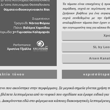
Τα τάματα είναι υποσχέσεις ή προ
παράδοση, συχνά σε περίπτωση που
ζητήσουν βοήθεια για ένα συγκεκ
συχνά συνδεδεμένα με την Ορθό
αναλαμβάνουν τάματα όταν έχουν εκ
την ευγνωμοσύνη τους για κάποια θετ
Χρι
SL by Leo
Arsen Kanat
ελτίο τύπου
περισσότερα
νο που ακούστηκε στην περφόρμανς. Σε μερικά σημεία γίνεται χρήση τη
 βλέπετε λεπτομέρεια από το νυφικό που σχεδίασε και έραψε ειδικά γι
. Διακρίνονται εδώ στο φόρεμα και κάποιες διακοσμητικές λεπτομέρει