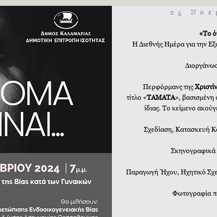
25 Νοε
«Το ό
Η Διεθνής Ημέρα για την Εξ
Διοργάνω
​Περφόρμανς της
Χριστί
τίτλο
«
ΤΑΜΑΤΑ
»,
βασισμένη 
ίδιας. Το κείμενο ακούγ
Σχεδίαση, Κατασκευή Κ
Σκηνογραφικά 
Παραγωγή Ήχου, Ηχητικό Σχ
Φωτογραφία π