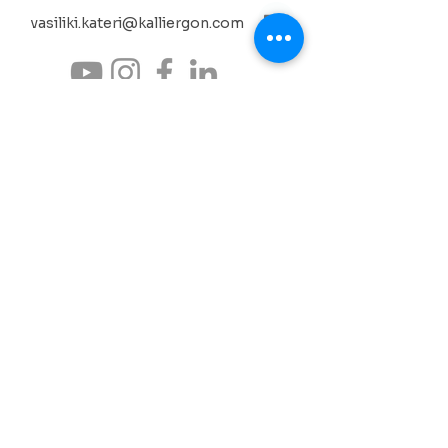
vasiliki.kateri@kalliergon.com
Η υποστήριξή σας μάς βοηθά να συνεχίζουμε να
καλλιεργούμε τον πολιτισμό ως πράξη
συνύπαρξης, μνήμης και δημιουργίας. Μέσα από
δωρεές και χορηγίες, η κοινή μας προσπάθεια
αποκτά διάρκεια και βάθος.
ΣΤΗΡΙΖΩ ΤΙΣ ΔΡΑΣΕΙΣ
Νεοχώρι Λεύκτρου, Δυτική Μάνη
Μεσσηνία, Πελοπόννησος
Συνέργειες πολιτισμού •
επιστήμης • περιβάλλοντος
ΤΡΑΠΕΖΙΚΟΣ ΛΟΓΑΡΙΑΣΜΟΣ