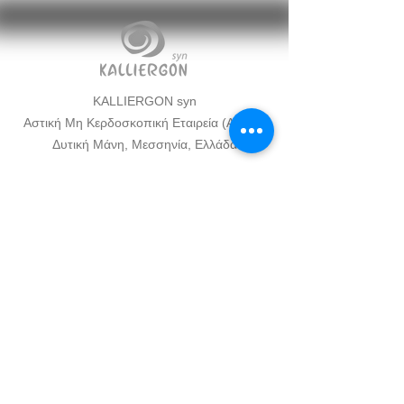
KALLIERGON syn
Αστική Μη Κερδοσκοπική Εταιρεία (ΑΜΚΕ)
Δυτική Μάνη, Μεσσηνία, Ελλάδα
Οργανισμός Πολιτισμού με έδρα τη
Δυτική Μάνη, Μεσσηνία
Διεπιστημονικές πολιτιστικές δράσεις που
συνδέουν τέχνη, επιστήμη και περιβάλλον
+30 6946096502
vasiliki.kateri@kalliergon.com
Η υποστήριξή σας μάς βοηθά να συνεχίζουμε να