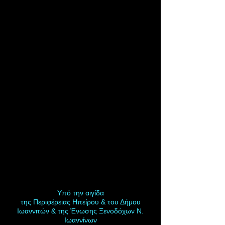
πρόσωπό της ως προς το
καλλιτεχνικό της στίγμα
(ορόσημο). Για τον λόγο
αυτό η KALLIERGON syn
απευθύνεται, κυρίως, προς
τους δημόσιους φορείς της
πόλης, ώστε να την
αγκαλιάσουν με στόχο να
καθιερωθεί και να γίνει
θεσμός.
Υπό την αιγίδα
της Περιφέρειας Ηπείρου & του Δήμου
Ιωαννιτών & της Ένωσης Ξενοδόχων Ν.
Ιωαννίνων