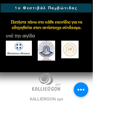
1ο Φεστιβάλ Παμβώτιδας
Πατήστε πάνω στο κάθε εικινίδιο για να
οδηγηθείτε στον αντίστοιχο σύνδεσμο.
υπό την αιγίδα
KALLIERGON syn
Αστική Μη Κερδοσκοπική Εταιρεία (ΑΜΚΕ)
Δυτική Μάνη, Μεσσηνία, Ελλάδα
Οργανισμός Πολιτισμού με έδρα τη
Δυτική Μάνη, Μεσσηνία