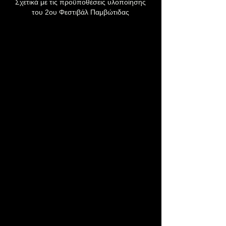
Σχετικά με τις προϋποθέσεις υλοποίησης
του 2ου Φεστιβάλ Παμβώτιδας
2o ΦΕΣΤΙΒΑΛ ΠΑΜΒΩΤΙΔΑΣ
Ιωάννινα
Ένα πολυθεματικό φεστιβάλ με
μύθους, θρύλους και
παραδόσεις,
βασισμένο σε ιστορικά γεγονότα